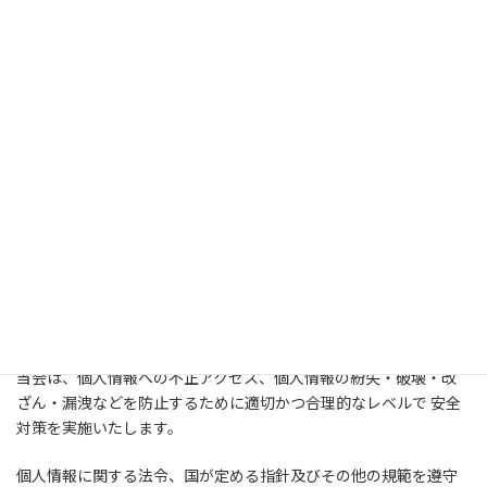
情報の配信を希望されない場合は、ご連絡いただければ、配信を
停止いたします。
取得した個人情報の利用にあたっては、特定された利用目的の達
成に必要な範囲を超えた個人情報の取扱い（目的外利用）を行い
ません。
本サービスの提供を離れて、お客様の個人情報を第三者に販売ま
たは貸し出しする業務は一切行いません。
３．個人情報の管理
当会は、個人情報への不正アクセス、個人情報の紛失・破壊・改
ざん・漏洩などを防止するために適切かつ合理的なレベルで 安全
対策を実施いたします。
個人情報に関する法令、国が定める指針及びその他の規範を遵守